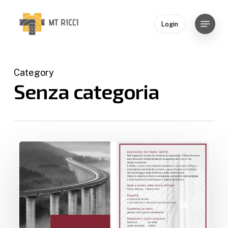
Skip
to
Menu
Login
main
Close
content
Menu
Category
Senza categoria